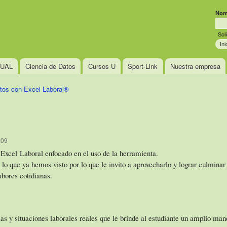
Pasar al
Nom
contenido
Sus
principal
Sol
TUAL
Ciencia de Datos
Cursos U
Sport-Link
Nuestra empresa
tos con Excel Laboral®
:09
 Excel Laboral enfocado en el uso de la herramienta.
o que ya hemos visto por lo que le invito a aprovecharlo y lograr culminar c
abores cotidianas.
as y situaciones laborales reales que le brinde al estudiante un amplio man