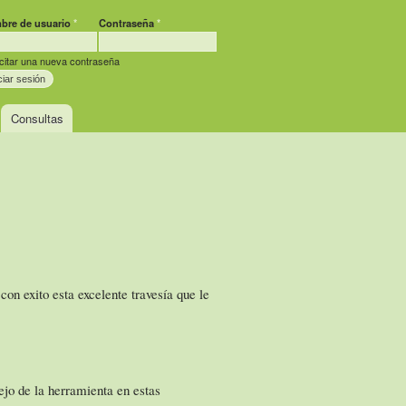
bre de usuario
*
Contraseña
*
criptores
icitar una nueva contraseña
Consultas
on exito esta excelente travesía que le
ejo de la herramienta en estas