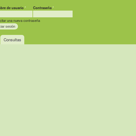
bre de usuario
*
Contraseña
*
criptores
icitar una nueva contraseña
Consultas