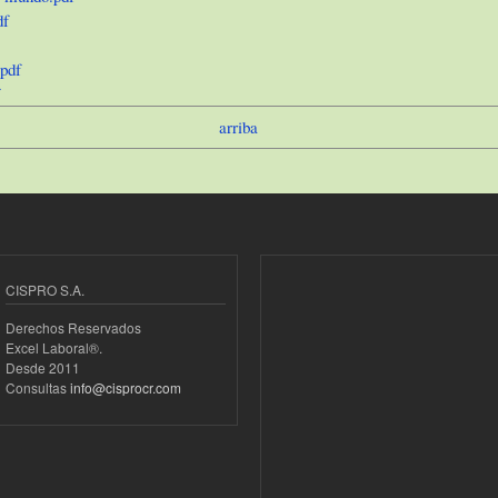
df
pdf
arriba
CISPRO S.A.
Derechos Reservados
Excel Laboral®.
Desde 2011
Consultas
info@cisprocr.com