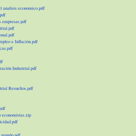
el analisis economico.pdf
pdf
s empresas.pdf
rial.pdf
onal.pdf
pleo e Inflación.pdf
cas.pdf
df
zación Industrial.pdf
rial Resueltos.pdf
pdf
 economistas.zip
icidad.pdf
l mundo.pdf