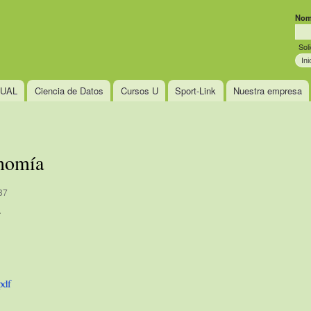
Pasar al
Nom
contenido
Sus
principal
Sol
TUAL
Ciencia de Datos
Cursos U
Sport-Link
Nuestra empresa
nomía
37
.
pdf